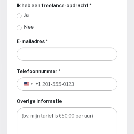
Ik heb een freelance-opdracht
*
Ja
Nee
E-mailadres
*
Telefoonnummer
*
+1
Verenigde
Staten
+1
Overige informatie