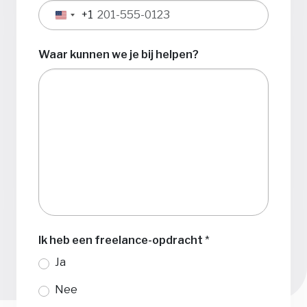
+1
Verenigde
Staten
+1
Waar kunnen we je bij helpen?
Ik heb een freelance-opdracht
*
Ja
Nee