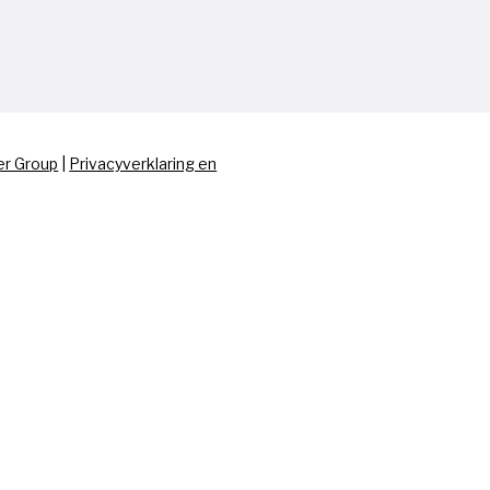
er Group
|
Privacyverklaring en