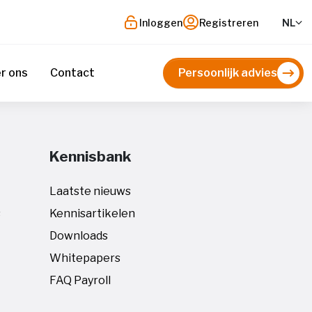
Inloggen
Registreren
NL
r ons
Contact
Persoonlijk advies
Kennisbank
Laatste nieuws
s
Kennisartikelen
Downloads
Whitepapers
FAQ Payroll