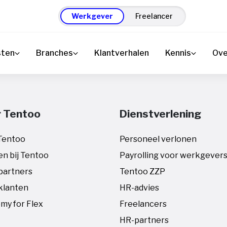
Werkgever
Freelancer
sten
Branches
Klantverhalen
Kennis
Ove
 Tentoo
Dienstverlening
Tentoo
Personeel verlonen
n bij Tentoo
Payrolling voor werkgever
partners
Tentoo ZZP
klanten
HR-advies
my for Flex
Freelancers
HR-partners