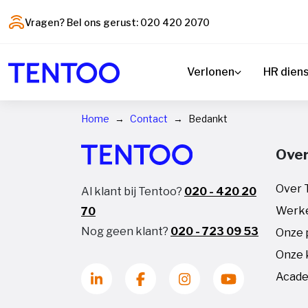
Vragen? Bel ons gerust: 020 420 2070
Verlonen
HR dien
Home
Contact
Bedankt
Over
Over 
Al klant bij Tentoo?
020 - 420 20
Werke
70
Nog geen klant?
020 - 723 09 53
Onze 
Onze 
Acade