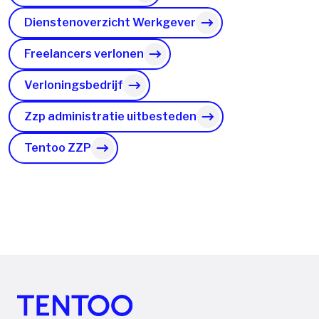
Dienstenoverzicht Werkgever
Freelancers verlonen
Verloningsbedrijf
Zzp administratie uitbesteden
Tentoo ZZP