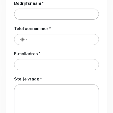
Bedrijfsnaam
*
Telefoonnummer
*
Geen
land
geselecteerd
E-mailadres
*
Stel je vraag
*