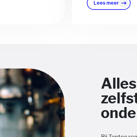
Lees meer
Alles
zelf
onde
Bij Tentoo reg