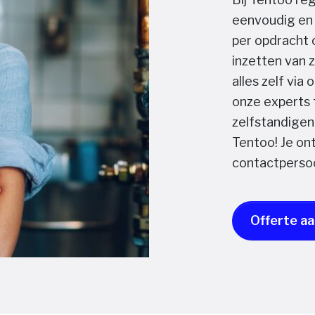
eenvoudig en 
per opdracht 
inzetten van zz
alles zelf via
onze experts 
zelfstandigen 
Tentoo! Je on
contactpersoo
Offerte a