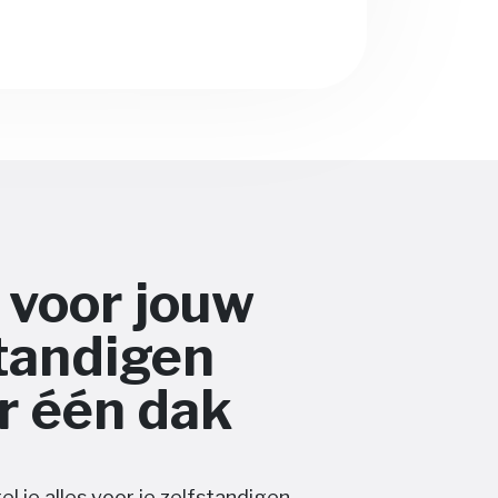
 voor jouw
standigen
r één dak
el je alles voor je zelfstandigen,