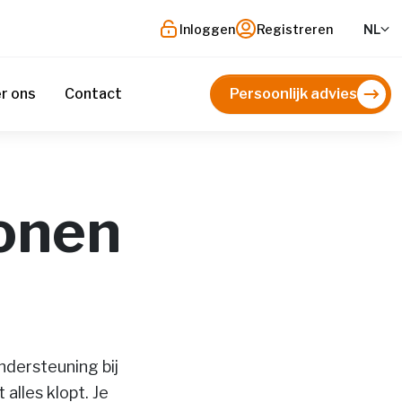
Inloggen
Registreren
NL
r ons
Contact
Persoonlijk advies
lonen
ndersteuning bij
alles klopt. Je