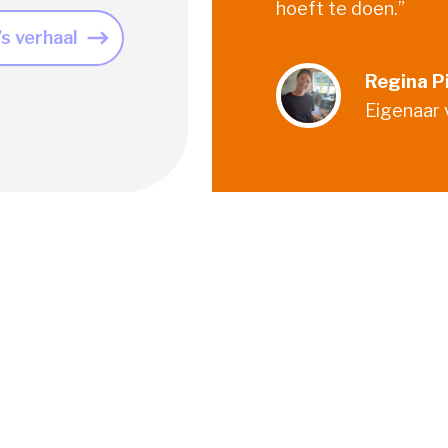
hoeft te doen.”
s verhaal
Regina P
Eigenaar 