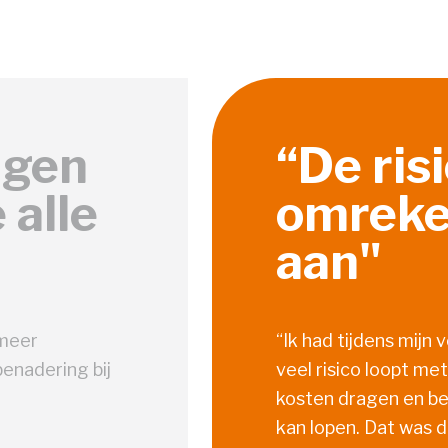
agen
“De ris
 alle
omreke
aan"
 meer
“Ik had tijdens mijn
enadering bij
veel risico loopt me
kosten dragen en ben
kan lopen. Dat was d