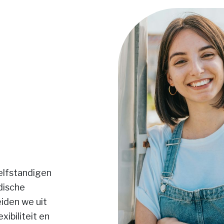
elfstandigen
idische
eiden we uit
ibiliteit en