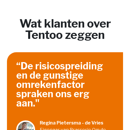
Wat klanten over
Tentoo zeggen
“De risicospreiding
en de gunstige
omrekenfactor
spraken ons erg
aan."
Regina Pietersma - de Vries
Eigenaar van Brasserie Om de