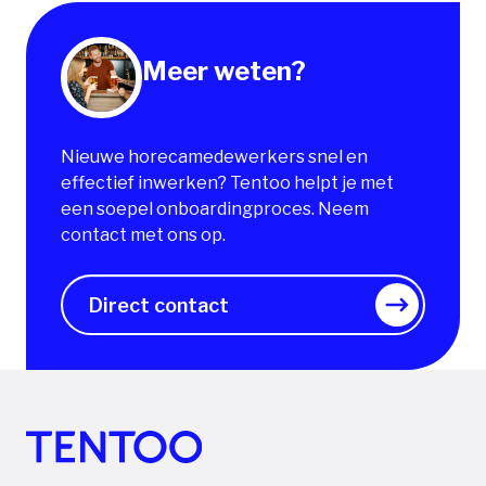
Meer weten?
Nieuwe horecamedewerkers snel en
effectief inwerken? Tentoo helpt je met
een soepel onboardingproces. Neem
contact met ons op.
Direct contact