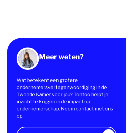
Meer weten?
Wat betekent een grotere
ondernemersvertegenwoordiging in de
Tweede Kamer voor jou? Tentoo helpt je
inzicht te krijgen in de impact op
ondernemerschap. Neem contact met ons
op.