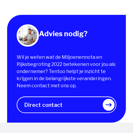
Advies nodig?
Wil je weten wat de Miljoenennota en
Rijksbegroting 2022 betekenen voor jou als
ondernemer? Tentoo helpt je inzicht te
krijgen in de belangrijkste veranderingen.
Neem contact met ons op.
Direct contact