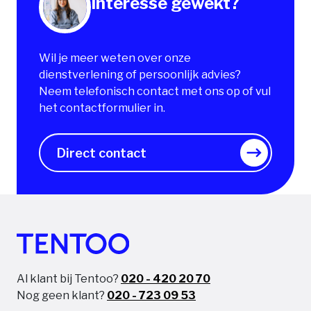
Interesse gewekt?
Wil je meer weten over onze
dienstverlening of persoonlijk advies?
Neem telefonisch contact met ons op of vul
het contactformulier in.
Direct contact
Al klant bij Tentoo?
020 - 420 20 70
Nog geen klant?
020 - 723 09 53