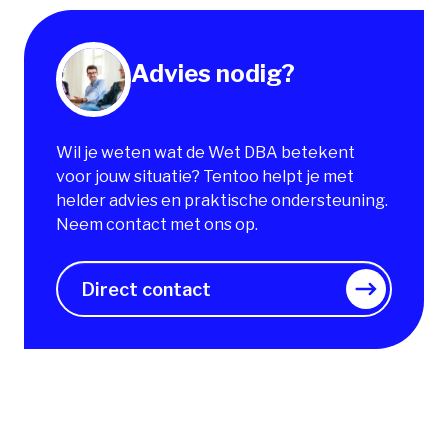
Advies nodig?
Wil je weten wat de Wet DBA betekent
voor jouw situatie? Tentoo helpt je met
helder advies en praktische ondersteuning.
Neem contact met ons op.
Direct contact