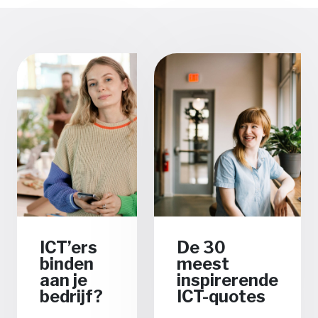
ICT’ers
De 30
binden
meest
aan je
inspirerende
bedrijf?
ICT-quotes