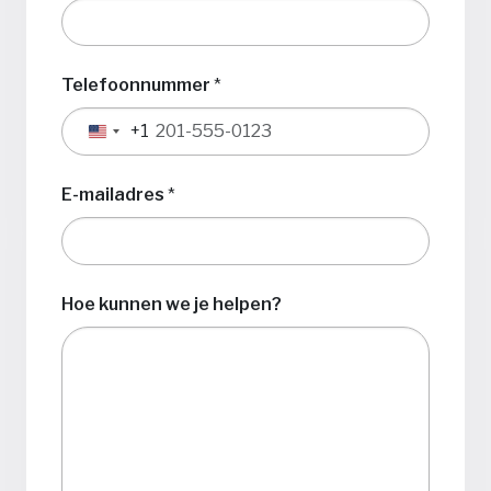
Telefoonnummer
*
+1
Verenigde
Staten
+1
E-mailadres
*
Hoe kunnen we je helpen?