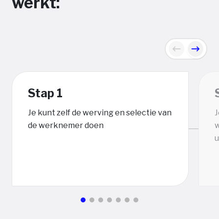
werkt:
Previous
Next
Stap 1
Je kunt zelf de werving en selectie van
J
de werknemer doen
w
u