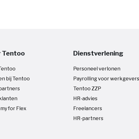
 Tentoo
Dienstverlening
Tentoo
Personeel verlonen
n bij Tentoo
Payrolling voor werkgever
partners
Tentoo ZZP
klanten
HR-advies
my for Flex
Freelancers
HR-partners