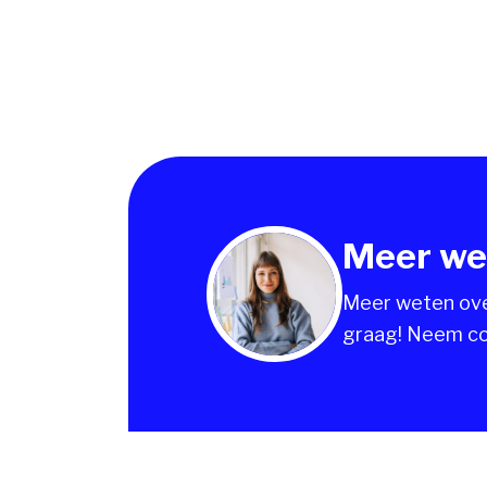
Meer we
Meer weten over
graag! Neem co