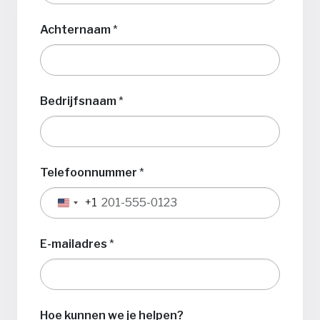
Achternaam
*
Bedrijfsnaam
*
Telefoonnummer
*
+1
Verenigde
Staten
+1
E-mailadres
*
Hoe kunnen we je helpen?