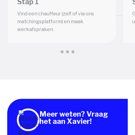
Stap 1
Vind een chauffeur (zelf of via ons
G
matchingsplatform) en maak
u
werkafspraken.
Meer weten? Vraag
het aan Xavier!