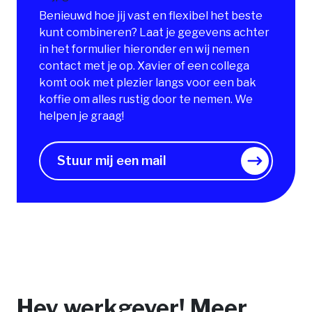
Benieuwd hoe jij vast en flexibel het beste
kunt combineren? Laat je gegevens achter
in het formulier hieronder en wij nemen
contact met je op. Xavier of een collega
komt ook met plezier langs voor een bak
koffie om alles rustig door te nemen. We
helpen je graag!
Stuur mij een mail
Hey werkgever! Meer