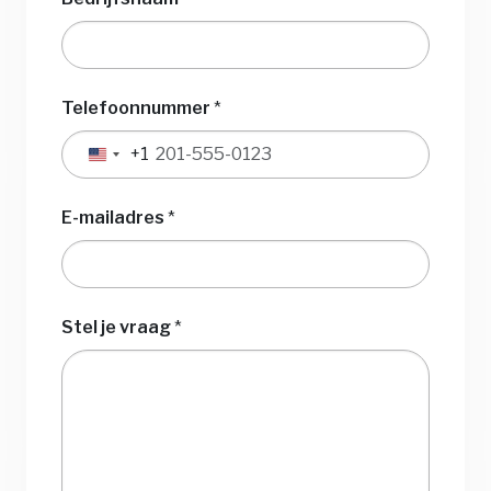
Telefoonnummer
*
+1
Verenigde
Staten
+1
E-mailadres
*
Stel je vraag
*