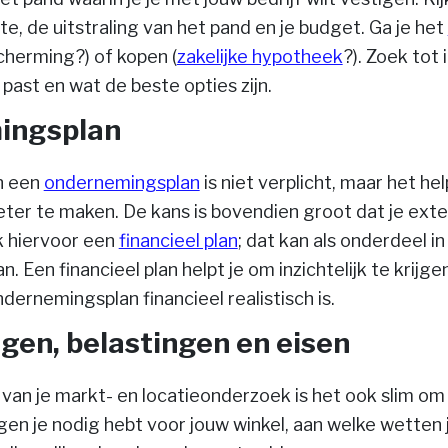
te, de uitstraling van het pand en je budget. Ga je het
scherming?) of kopen (
zakelijke hypotheek
?). Zoek tot 
 past en wat de beste opties zijn.
ingsplan
n een
ondernemingsplan
is niet verplicht, maar het he
eter te maken. De kans is bovendien groot dat je exte
k hiervoor een
financieel plan
; dat kan als onderdeel in
 Een financieel plan helpt je om inzichtelijk te krijg
ndernemingsplan financieel realistisch is.
gen, belastingen en eisen
 van je markt- en locatieonderzoek is het ook slim o
en je nodig hebt voor jouw winkel, aan welke wetten 