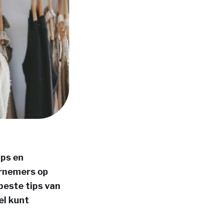
ips en
ernemers op
beste tips van
el kunt