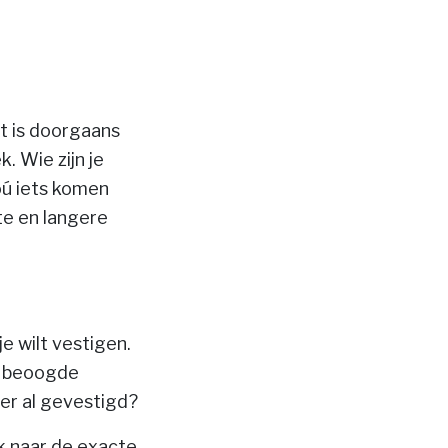
t is doorgaans
. Wie zijn je
oú iets komen
te en langere
e wilt vestigen.
w beoogde
er al gevestigd?
jk naar de exacte