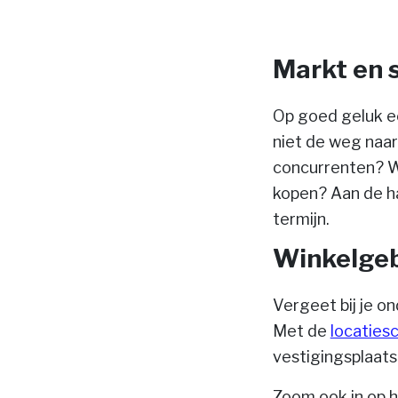
Markt en 
Op goed geluk ee
niet de weg naar
concurrenten? Wa
kopen? Aan de ha
termijn.
Winkelgeb
Vergeet bij je o
Met de
locaties
vestigingsplaats
Zoom ook in op he