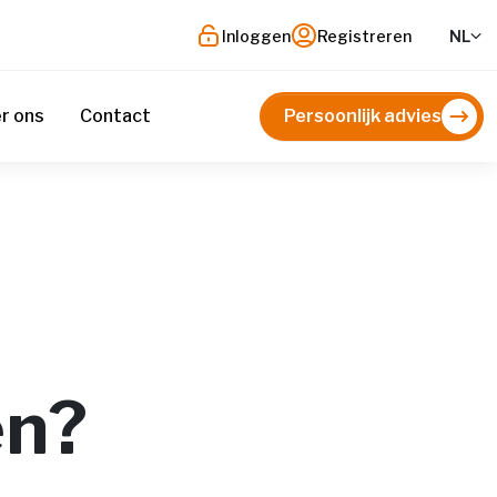
Inloggen
Registreren
NL
r ons
Contact
Persoonlijk advies
en?