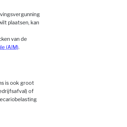
evingsvergunning
ilt plaatsen, kan
cken van de
le (AIM)
.
s is ook groot
drijfsafval) of
recariobelasting