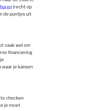
huren
(recht op
in de puntjes uit
lpt vaak wel om
rne financiering
 je
en waar je kansen
m te checken
je je moet