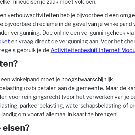
lke milieueisen je zaak moet voldoen.
 en verbouwactiviteiten heb je bijvoorbeeld een omg
e bijvoorbeeld reclame in de gevel van je winkelpand w
nder vergunning. Doe online een vergunningcheck via
oket
en vraag direct de vergunning aan. Voor het che
uregels gebruik je de
Activiteitenbesluit Internet Modu
sten?
 een winkelpand moet je hoogstwaarschijnlijk
elasting (ozb) betalen aan de gemeente. Maar de kan
len voor reinigingsrecht (voor het verwerken van je be
lasting, parkeerbelasting, waterschapsbelasting of p
andig om vooraf allemaal in kaart te brengen!
 eisen?