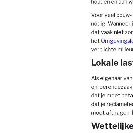
houden en aan we
Voor veel bouw-
nodig. Wanneer j
dat vaak niet zo
het
Omgevingsl
verplichte milie
Lokale la
Als eigenaar van
onroerendezaakb
dat je moet beta
dat je reclamebe
moet afdragen. H
Wettelijke