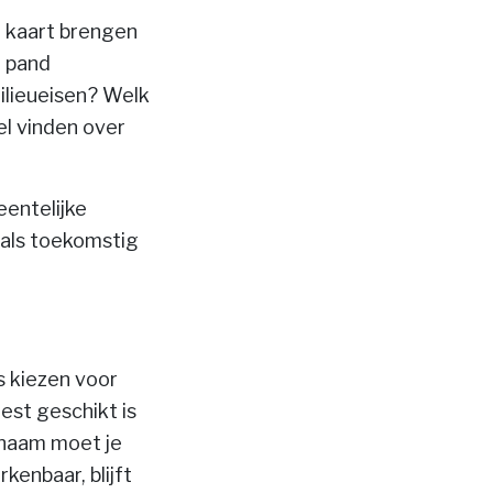
n kaart brengen
t pand
ilieueisen? Welk
el vinden over
entelijke
 als toekomstig
s kiezen voor
est geschikt is
 naam moet je
kenbaar, blijft