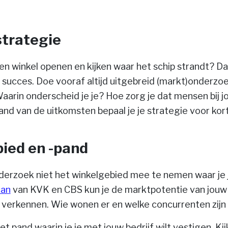
strategie
n winkel openen en kijken waar het schip strandt? Da
 succes. Doe vooraf altijd uitgebreid (markt)onderzoek
arin onderscheid je je? Hoe zorg je dat mensen bij j
nd van de uitkomsten bepaal je je strategie voor kor
ied en -pand
nderzoek niet het winkelgebied mee te nemen waar je j
can
van KVK en CBS kun je de marktpotentie van jou
 verkennen. Wie wonen er en welke concurrenten zijn 
t pand waarin je je met jouw bedrijf wilt vestigen. Ki