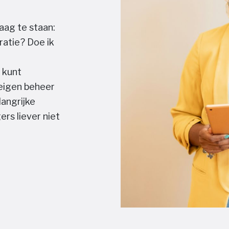
aag te staan:
ratie? Doe ik
e kunt
 eigen beheer
langrijke
rs liever niet