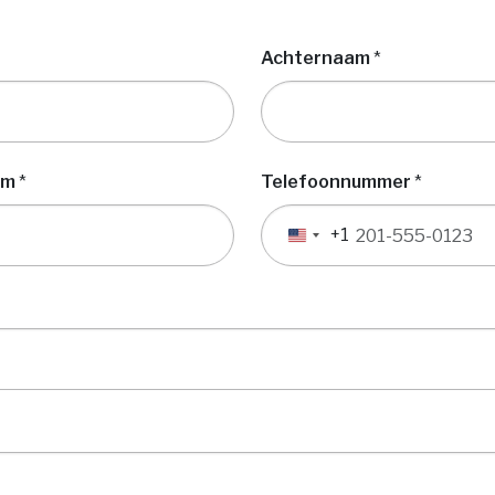
Achternaam
*
am
*
Telefoonnummer
*
+1
Verenigde
Staten
+1