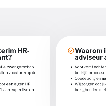
terim HR-
Waarom i
ant?
adviseur 
ntie, zwangerschap,
Voorkomt achter
ullen vacature) op de
bedrijfsprocesse
Goede zorg en aa
voor een eigen HR
Wij zorgen dat ji
ft aan expertise en
bezighouden met 