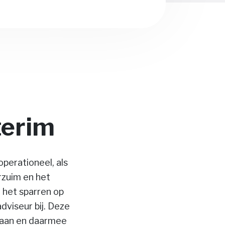
terim
operationeel, als
rzuim en het
n het sparren op
dviseur bij. Deze
staan en daarmee