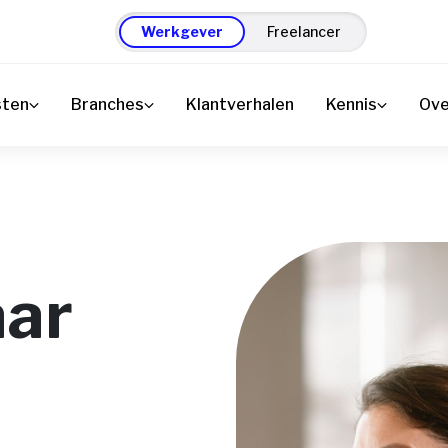
Werkgever
Freelancer
sten
Branches
Klantverhalen
Kennis
Ove
aar